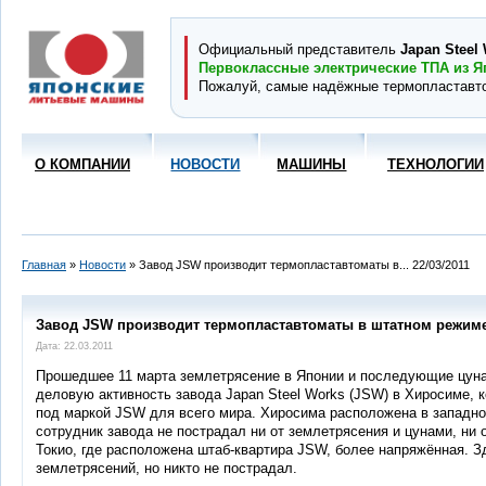
Официальный представитель
Japan Steel 
Первоклассные электрические ТПА из Я
Пожалуй, самые надёжные термопластавт
О КОМПАНИИ
НОВОСТИ
МАШИНЫ
ТЕХНОЛОГИИ
Главная
»
Новости
» Завод JSW производит термопластавтоматы в... 22/03/2011
Завод JSW производит термопластавтоматы в штатном режим
Дата: 22.03.2011
Прошедшее 11 марта землетрясение в Японии и последующие цун
деловую активность завода Japan Steel Works (JSW) в Хиросиме,
под маркой JSW для всего мира. Хиросима расположена в западной
сотрудник завода не пострадал ни от землетрясения и цунами, ни
Токио, где расположена штаб-квартира JSW, более напряжённая. 
землетрясений, но никто не пострадал.